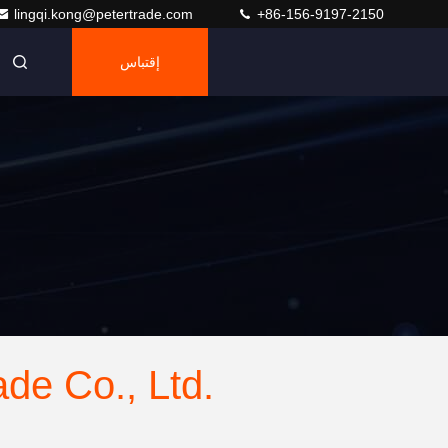
lingqi.kong@petertrade.com
+86-156-9197-2150
إقتباس
ade Co., Ltd.