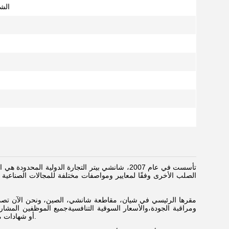
الشر
تأسست في عام 2007، شانشي بيتر التجارة الدولية ا
الصلب الأخرى وفقًا لمعايير ومواصفات مختلفة للمجالات الصناعية وا
مقرها الرئيسي في شيان، مقاطعة شانشي، الصين، ونحن الآن تصدير 
ومراقبة الجودة،والأسعار السوقية التنافسيةجميع الموظفين المشار
المنتجات تمتلك موافقة ISO أو شهادات معتبرة أخرى لضمان إنتاج المنتجات تحت رقابة صارمة على الجودة.