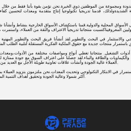
حدودة ومجموعة من الموظفين ذوي الخبرة.نحن نؤمن بقوة بأننا فقط من خلال ال
لشديدةولذلك، قدمنا تدريجيا تكنولوجيا إنتاج متقدمة ومعدات لتحسين كفاءة 
ى الأسواق المحلية والدولية.قمنا باستكشاف الأسواق الخارجية بنشاط وأنشأنا
وجي والاستثمار في البحث والتطوير.لقد أنشأنا فريق البحث والتطوير المهني
أدوات التشغيل. منتجاتنا تغطي أنواع ومواصفات مختلفة من الأدوات،ومعدات ا
الكيماويات والطاقة والبناء.لقد حصلنا على اعتراف السوق مع جودة ممتازة ل
العملاء عالية الجودة وأنشأت علاقات تعاونية طويلة الأجل مع العديد من العملاء الدوليين.
استمرار في الابتكار التكنولوجي وتحديث المعدات.نحن ملتزمون بتزويد العملاء 
أكثر شمولا وعالية الجودة وتحقيق أهداف التنمية المتبادلة مع عملائنا.