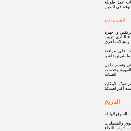
كات عمل طويلة
الخدمات
رفقين،و أجهزة
 البلدي لتزويد
كد على مراقبة
فني،وتقدم حلول
المهنية وخدمات
الصيانة.
هة"، الابتكار،
التاريخ
وق والمتطلبات