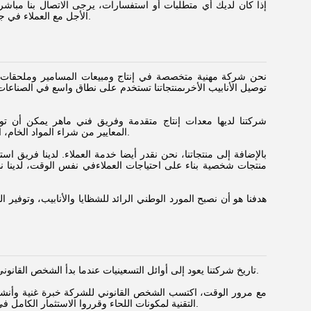
إذا كان لديك أي متطلبات أو استفسارات، يرجى الاتصال بنا مباشر
الأجل مع العملاء في جميع أنحاء العالمنأمل أن تصبح شركتنا واحدة من شركاء الأعمال المستقرة والموثوقة في الصين.
نحن شركة مهنية متخصصة في إنتاج ومبيعات المسامير وملحقات الأ
توصيل الأنابيب الأخرىمنتجاتنا تستخدم على نطاق واسع في الصناعات م
شركتنا لديها معدات إنتاج متقدمة وفريق فني ماهر يمكن أن توفر 
الجودة،وإدارتنا تلتزم بدقة بـ ISO9001:2015 المعايير من شراء المواد الخام، التصنيع، اختبار المنتجات، إلى فحص المصنع وقبول.
بالإضافة إلى منتجاتنا، نحن نقدر أيضا خدمة العملاء. لدينا فريق ا
منتجات شخصية بناء على احتياجات العملاءفي نفس الوقت، لدينا نظا
هدفنا هو أن نصبح المورد الوطني الرائد للشظايا والأنابيب، وتوفير 
تاريخ شركتنا يعود إلى أوائل التسعينيات عندما بدأ الشخص القانوني في شركتنا العمل في صناعة الفلينج.كان متحمساً لهذه الصناعة و أدرك إمكانات السوق الهائلة.
مع مرور الوقت، اكتسب الشخص القانوني للشركة خبرة غنية وأنشأت 
التقنية لمكونات اللحاء وقرروا الاستثمار الكامل في هذا المجاللذلك، في عام 2007، أنشأنا رسميا الشركة للتركيز على إنتاج ومبيعات أدوات اللحاء.