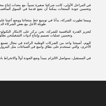
في المراحل الأولى، كانت شركتنا صغيرة نسبياً، مع معدات إنتاج م
وتحسين جودة المنتجات يمكننا أن نضع قدمنا في السوق المنافسة ا
وبينما تطورت الشركة، بدأنا في توسيع خط منتجاتنا ووضع أعيننا عل
طويلة الأجل مع بعض الشركاء الدوليين المعروفيناكتسبت منتجاتنا تدريجياً الاعتراف والثقة من العملاء، واستمرت مبيعاتنا في النمو.
لتعزيز القدرة التنافسية للشركة، نحن نركز على الابتكار التكنول
وتحسين عمليات تصميم وإنتاج أدوات التشغيلنحن نطلق باستمرار منتجات جديدة مع حقوق الملكية الفكرية المستقلة لتلبية الطلب المتزايد من العملاء.
اليوم، أصبحنا واحد من الشركات الوطنية الرائدة في مجال تصنيع 
الأخرى، والتي تستخدم على نطاق واسع في الصناعات مثل البترول و
في المستقبل، سنواصل الالتزام بمبدأ وضع الجودة أولاً والانخراط ب