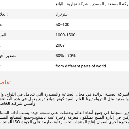
كة المصنعة , المصدر , شركة تجارية , البائع
بيترتراد
العلامات التجارية:
50~100
عدد الموظفين:
1000-1500
المبيعات السنوية:
2007
سنة تأسيسها:
60% - 70%
تصدير أجهزة الكمبيوتر:
from different parts of world
العملاء خدمة:
تفاص
لمحدودة هي الشركة الصينية الرائدة في مجال الصناعة والمصدرة التي تتعامل في اللواح، 
لمدنية مثل البترولمديرنا العام السيد كونغ شيانغ دونغ يعمل في هذه الصناعة 
وأسس شركته الخاصة في
منتجاتنا في جميع أنحاء العالم وحصلت على سمعة جيدة بسبب أدائنا الممتاز
كين في إدارة المنتج يمتلكون معرفة وخبرة غنية بالمنتج.وجميع المصانع الم