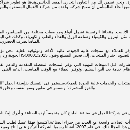
ة. ونحن نضمن لك من التعاون التجاري المفيد للجانبين.هدفنا هو تطوير شرا
نابيب. منتجاتنا الرئيسية تشمل أنواع ومواصفات مختلفة من المسامير، الم
ثل البترول والكيمياء وصناعة الورق والغذاء والطب والكهرباء، وكذلك في البناء
المياه،الصرف الحضري، ومجالات أخرى.
للعملاء مع منتجات عالية الجودة، عالية الأداء، وموثوقية للغاية. نحن نؤ
ستشارات قبل المبيعات المهنية التي توفر المنتجات المفصلة المقدمة والدعم ال
م خدمة بعد البيع السليم، وتوفير العملاء مع الوقت المناسب، الدعم الفني 
المنتجات والخدمات عالية الجودة للعملاء.سنستمر في التمسك بفلسفة العمل "النزا
والفوز المشترك" ونستمر في تطوير ونمو أنفسنا، وخلق قيمة أكبر لعملائنا.
اتصالات واسعة مع العديد من خبراء الصناعة.اكتسبوا فهمًا عميقًا لطلب الس