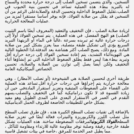
التسخين، والذي يتضمن تسخين الصلب إلى درجة حرارة محددة والسماح
له بالتبريد ببطء. هذه العملية تساعد في تحسين بنية الحبوب في
الصلب،تقليل الضغوط الداخلية وتحسين الدقة والصلابةعلى الرغم من أن
التسخين قد يقلل من صلابة الفولاذ، فإنه يوفر أساسا مستقرا لمزيد من
عمليات المعالجة الحرارية.
لزيادة صلابة الصلب ، فإن التخفيف والتعقيد (المعروف أيضًا باسم التثبيت
الصلب) هو النهج المفضل. في هذه العملية ، يتم تسخين الفولاذ أولاً إلى
درجات حرارة عالية ثم تبريده بسرعة ،غالباً في الماء أو الزيتهذا التبريد
السريع يؤدي إلى تشكيل طبقة متصلبة، مما يعزز بشكل كبير من صلابة
المادة. ومع ذلك، يصبح الصلب أكثر هشاشة بعد التدفئة،لذا الخطوة التالية
هي التهويةأثناء التشديد، يتم إعادة تسخين الفولاذ إلى درجة حرارة أقل
وتبريد ببطء.هذا ليس فقط يطلق الضغوط الداخلية التي تم إنشاؤها أثناء
التخفيف ولكن أيضا يصل إلى توازن بين الصلابة والصلابة، تحسين
الخصائص الميكانيكية العامة.
طريقة أخرى لتحسين الصلابة هي الشيخوخة (أو تصلب الأمطار) ، وهي
معالجة حرارية يتم إجراؤها في درجات حرارة أقل.تساعد هذه العملية
على القضاء على الضغوطات المتبقية وتعزيز استقرار المادةفي حين أن
زيادة القسوة قد لا تكون دراماتيكية كما في التخفيف والتصلب،يسهم
التقدم في العمر في الاستقرار البعدي على المدى الطويل وهو مفيد
بشكل خاص للتطبيقات الخاضعة لظروف الحمل الديناميكية.
بالإضافة إلى تقنيات تصلب السطح الكبيرة هذه ، فإن طرق تصلب السطح
مثل تصلب الليزر والكربوريزة والنيترات فعالة أيضًا في تعزيز صلابة
السطح
الفولاذ الكربوني
المرفقات المضغوطة ساخنة. هذه العمليات تشكل
طبقة خارجية رقيقة وصلبة توفر مقاومة عالية للارتداء ومقاومة للتآكل ،
مما يطيل عمر الخدمة للمرفق ،خاصة في بيئات تشغيل قاسية.