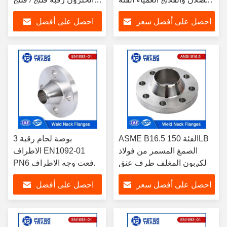
150 للصناعة الكيميائية
العمياء الفئة 150 للأنابيب
احصل على أفضل سعر
احصل على أفضل
والبتروكيماوية
والأنابيب
سعر
ASME B16.5 الفئة 150LB
3 بوصة لحام رقبة
الصمغ المسمر من فولاذ
الاطراف EN1092-01
الكربون المغلف طرف عنق
PN6 رفعت وجه الاطراف
الحامدة WNRF وجه مرتفع
الفولاذ الكربوني A105
احصل على أفضل سعر
احصل على أفضل
1/2' إلى 24' لنظم الأنابيب
لمعالجة المياه
سعر