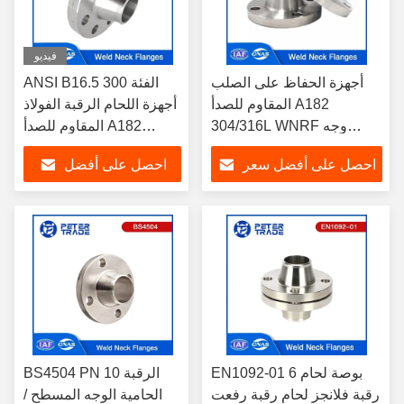
فيديو
أجهزة الحفاظ على الصلب
ANSI B16.5 الفئة 300
المقاوم للصدأ A182
أجهزة اللحام الرقبة الفولاذ
304/316L WNRF وجه
المقاوم للصدأ A182
مرتفع ووجه مسطح ANSI
304/316L WNRF وجه
احصل على أفضل سعر
احصل على أفضل
B16.5 الفئة 150
مرتفع ووجه مسطح
سعر
EN1092-01 6 بوصة لحام
BS4504 PN 10 الرقبة
رقبة فلانجز لحام رقبة رفعت
الحامية الوجه المسطح /