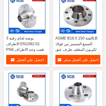
ASME B16.5 الفئة 150LB
3 بوصة لحام رقبة
الصمغ المسمر من فولاذ
الاطراف EN1092-01
الكربون المغلف طرف عنق
PN6 رفعت وجه الاطراف
الحامدة WNRF وجه مرتفع
الفولاذ الكربوني A105
احصل على أفضل سعر
احصل على أفضل
1/2' إلى 24' لنظم الأنابيب
لمعالجة المياه
سعر