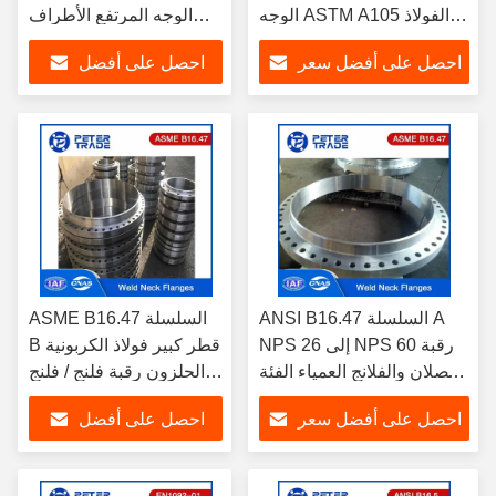
الوجه ASTM A105 الفولاذ
الوجه المرتفع الأطراف
الكربوني PN 10 للأنابيب
الفولاذ الكربوني والأطراف
احصل على أفضل سعر
احصل على أفضل
الفولاذ المقاوم للصدأ
DN10 - DN3000
سعر
ANSI B16.47 السلسلة A
ASME B16.47 السلسلة
NPS 26 إلى NPS 60 رقبة
B قطر كبير فولاذ الكربونية
الصلان والفلانج العمياء الفئة
الحلزون رقبة فلنج / فلنج
150 للصناعة الكيميائية
العمياء الفئة 150 للأنابيب
احصل على أفضل سعر
احصل على أفضل
والبتروكيماوية
والأنابيب
سعر