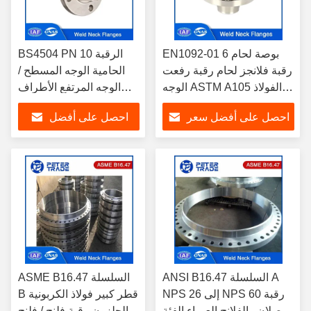
EN1092-01 6 بوصة لحام
BS4504 PN 10 الرقبة
رقبة فلانجز لحام رقبة رفعت
الحامية الوجه المسطح /
الوجه ASTM A105 الفولاذ
الوجه المرتفع الأطراف
الكربوني PN 10 للأنابيب
الفولاذ الكربوني والأطراف
احصل على أفضل سعر
احصل على أفضل
الفولاذ المقاوم للصدأ
DN10 - DN3000
سعر
ANSI B16.47 السلسلة A
ASME B16.47 السلسلة
NPS 26 إلى NPS 60 رقبة
B قطر كبير فولاذ الكربونية
الصلان والفلانج العمياء الفئة
الحلزون رقبة فلنج / فلنج