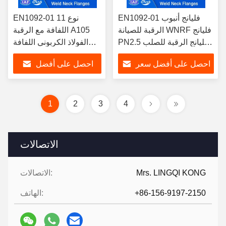
EN1092-01 فليانج أنبوب
EN1092-01 نوع 11
الرقبة للصيانة WNRF فليانج
اللفافة مع الرقبة A105
PN2.5 فليانج الرقبة للصلب
الفولاذ الكربوني اللفافة
الكربوني A105 TYPE 11
الرقبة PN 100 RFWN
احصل على أفضل سعر
احصل على أفضل
للتطبيقات الصناعية
اللفافة
سعر
1
2
3
4
الاتصالات
Mrs. LINGQI KONG
الاتصالات:
+86-156-9197-2150
الهاتف: