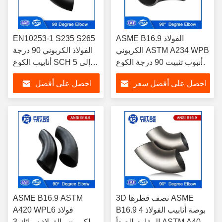
ASME B16.9 الفولاذ
EN10253-1 S235 S265
الكربوني ASTM A234 WPB
الفولاذ الكربوني 90 درجة
أنبوب تثبيت 90 درجة الكوع
أنابيب الكوع SCH 5 إلى
1/2' إلى 48' بوصة
SCH XXS لتغيير اتجاهات
احصل على أفضل سعر
احصل على أفضل
أنظمة الأنابيب
سعر
3D نصف قطرها ASME
ASME B16.9 ASTM
B16.9 4 بوصة أنابيب الفولاذ
A420 WPL6 فولاذ
المقاوم للصدأ ASTM A403
الكربون والفولاذ سبائك 3D