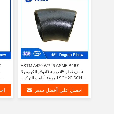
ASTM A420 WPL6 ASME B16.9
فولاذ الكربون 3D نصف قطر 45 درجة
المرفق أنابيب التركيب SCH20 SCH30
SCH40
احصل على أفضل سعر
اح