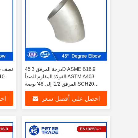
45 درجة المرفق 3D ASME B16.9
الفولاذ المقاوم للصدأ ASTM A403
المرفق 1/2' إلى 48' بوصة SCH20
SCH40 SCH80
احصل على أفضل سعر
اح