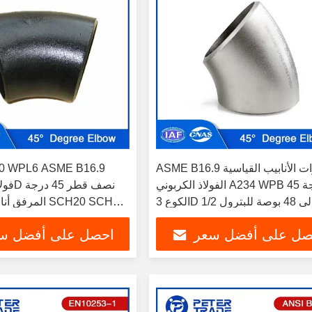
ASME B16.9 أدوات الأنابيب القياسية
0 WPL6 ASME B16.9
الفولاذ الكربوني A234 WPB 45 درجة
بوصة للبترول
المرفق أنابيب ا
صل على أفضل سعر
احصل على أفضل س