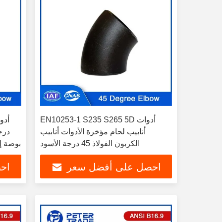
EN10253-1 S235 S265 5D أدوات
أنابيب لحام مؤخرة الأدوات أنابيب
الكربون الفولاذ 45 درجة الأسود
الكوع 3D 1/2 بوصة إلى 48 
احصل على أفضل سعر
اح