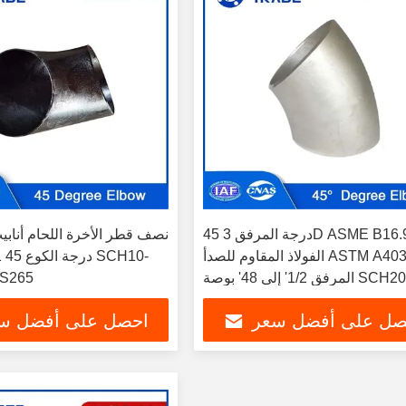
45 درجة المرفق 3D ASME B16.9
الفولاذ المقاوم للصدأ ASTM A403
253-1 45
المرفق 1/2' إلى 48' بوصة SCH20
 S265
SCH40 SCH80
صل على أفضل سعر
احصل على أفضل س