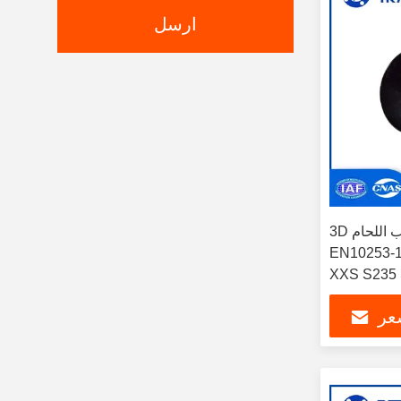
ارسل
3D نصف قطر الأخرة اللحام أنابيب اللحام
EN10 درجة الكوع SCH10-
XXS S235
عر