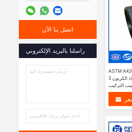
اتصل بنا الآن
راسلنا بالبريد الإلكتروني
ASTM A42
فولاذ الكربون 3D نصف قطر 45 درجة
لتركيب SCH20 SCH30
SCH40
عر