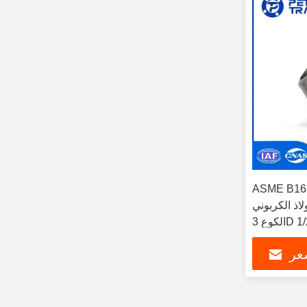
ASME أدوات الأنابيب القياسية
 الكربوني A234 WPB 45 درجة
عر