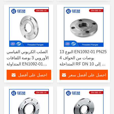
الأنابيب الصناعية
سعر
النوع 13 EN1092-01 PN25
الصلب الكربوني القياسي
4 بوصات من الحواف
الأوروبي 3 بوصة اللفافات
المتداخلة RF DN 10 إلى DN
المتداولة EN1092-01
600 الحواف الفولاذ الكربوني
النوع 13 PN10 لتطبيقات
احصل على أفضل سعر
احصل على أفضل
A105/ Q235/ A350 LF2/
السباكة / HVAC
A420
سعر