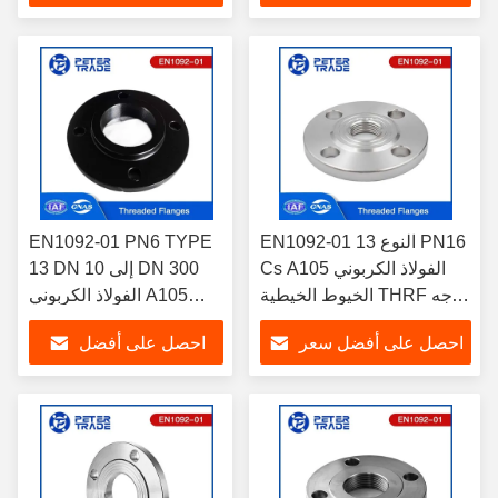
صناعة المياه / الكهرباء
النفط والغاز
سعر
EN1092-01 النوع 13 PN16
EN1092-01 PN6 TYPE
Cs A105 الفولاذ الكربوني
13 DN 10 إلى DN 300
الخيوط الخيطية THRF وجه
الفولاذ الكربوني A105
مرتفع / وجه مسطح لأنظمة
الجهة المرتفعة الخيوط
احصل على أفضل سعر
احصل على أفضل
الأنابيب الصناعية
الرفيعة THRF لأنظمة
الأنابيب الصناعية
سعر