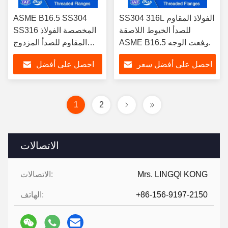
SS304 316L الفولاذ المقاوم
ASME B16.5 SS304
للصدأ الخيوط اللاصقة
SS316 المخصصة الفولاذ
ASME B16.5 رفعت الوجه
المقاوم للصدأ المزدوج
الطبقة الضغط العالي
المزدوج الصف 2500
احصل على أفضل سعر
احصل على أفضل
1500LB 1/2 'إلى 24' بوصة
للتطبيقات الصناعية
سعر
1
2
الاتصالات
Mrs. LINGQI KONG
الاتصالات:
+86-156-9197-2150
الهاتف: