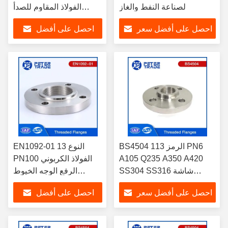
لصناعة النفط والغاز
الفولاذ المقاوم للصدأ
THRF للشفرة المتداخلة
احصل على أفضل سعر
احصل على أفضل
لمعالجة مياه الصرف
الصحي
سعر
BS4504 الرمز 113 PN6
EN1092-01 النوع 13
A105 Q235 A350 A420
PN100 الفولاذ الكربوني
SS304 SS316 شاشة
الرفع الوجه الخيوط
الأنابيب ذات الخيوط DN 10 -
الرفيعة في تطبيقات
احصل على أفضل سعر
احصل على أفضل
DN 2000 للصناعة الكيميائية
الضغط العالي
سعر