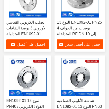
النوع 13 EN1092-01 PN25
الصلب الكربوني القياسي
4 بوصات من الحواف
الأوروبي 3 بوصة اللفافات
المتداخلة RF DN 10 إلى DN
المتداولة EN1092-01
600 الحواف الفولاذ الكربوني
النوع 13 PN10 لتطبيقات
احصل على أفضل سعر
احصل على أفضل
A105/ Q235/ A350 LF2/
السباكة / HVAC
A420
سعر
شاشة الأنابيب الصناعية
EN1092-01 النوع 13
EN1092-01 النوع 13 PN63
PN40 الفولاذ الكربوني /