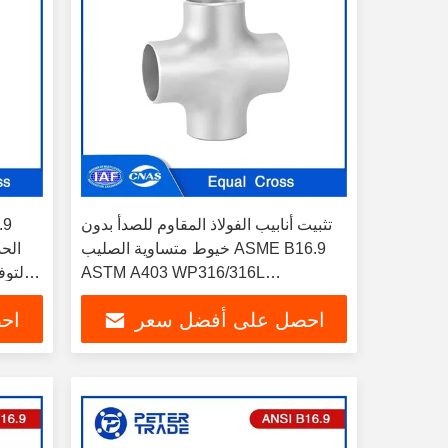
تثبيت أنابيب الفولاذ المقاوم للصدأ بدون
خيوط متساوية الصليب ASME B16.9
الحد
ASTM A403 WP316/316L
WP304/304L لحلول الأنابيب
احصل على أفضل سعر
اح