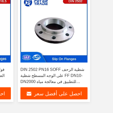
DIN 2502 PN16 SOFF شظية الزحف
على الوجه المسطح شظية FF DN10-
DN2000 للتطبيق في معالجة مياه
الصرف الصحي
احصل على أفضل سعر
اح