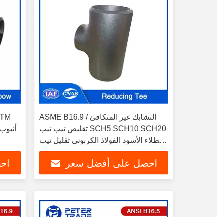
ASME B16.9 التشابك غير المتكافئ /
تقليص تيب تيب SCH5 SCH10 SCH20
الطلاء الأسود الفولاذ الكربوني تقليل تيب
تيب تيب
احصل على أفضل سعر
اح