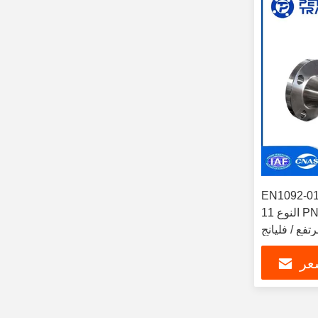
EN1092 فليانج من الفولاذ الكربوني
النوع 11 PN 40 3 بوصة فليانج ذو رقبة
عر