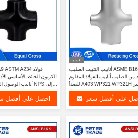
فيديو
أنابيب التثبيت الصليب ASME B16.9
B16.9 ASTM A234
 من الصليب أنابيب الفولاذ المقاوم
الكربون الحائط الأساسي الأد
للصدأ A403 WP321 WP321H لتوفير
المياه الساخنة
صل على أفضل سعر
احصل على أفضل س