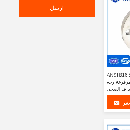
ارسل
ANSI B المقابس الصلبة للأنابيب
 وجه SW RF الفئة 400
لصرف الصحي
عر