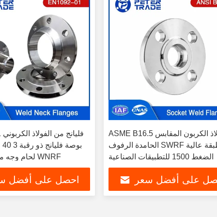
ASME B16.5 فولاذ الكربون المقابس
-01
الحامدة الرفوف SWRF الطبقة عالية
الضغط 1500 للتطبيقات الصناعية
لحام وجه مرتفع / فليانج WNRF
صل على أفضل سعر
احصل على أفضل س