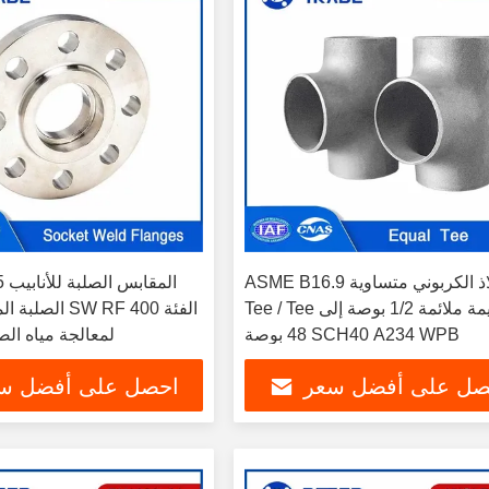
ASME B16.9 الفولاذ الكربوني متساوية
16.5
Tee / Tee مستقيمة ملائمة 1/2 بوصة إلى
الصلبة المرفوعة
48 بوصة SCH40 A234 WPB
لمعالجة مياه ا
صل على أفضل سعر
احصل على أفضل س