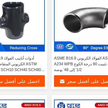
ASME B16.9 الفولاذ الكربوني ASTM
 B16.9
A234 WPB أنبوب تثبيت 90 درجة الكوع
الكربوني المتقاطعة
1/2' إلى 48' بوصة
 SCH10 SCH40 SCH80
لأن
صل على أفضل سعر
احصل على أفضل س