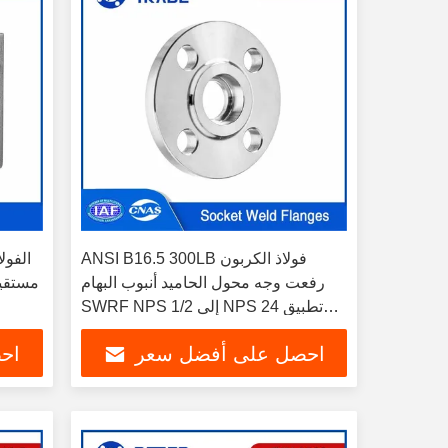
ANSI B16.5 300LB فولاذ الكربون
رفعت وجه محول الحاميد أنبوب البهام
SWRF NPS 1/2 إلى NPS 24 تطبيق
لصناعة الكيماويات
احصل على أفضل سعر
اح