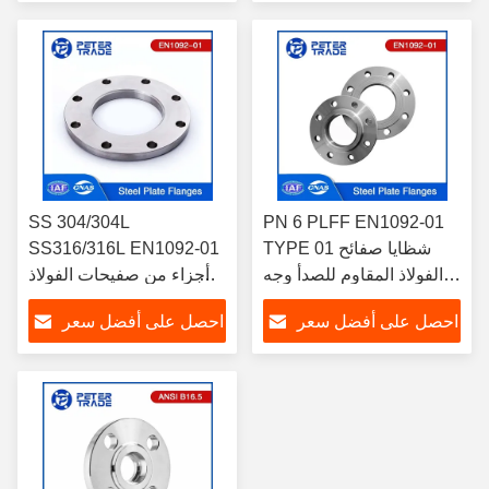
للصناعة الكيميائية
SS 304/304L
PN 6 PLFF EN1092-01
TYPE 01 شظايا صفائح
SS316/316L EN1092-01
الفولاذ المقاوم للصدأ وجه
أجزاء من صفيحات الفولاذ
مسطح للتطبيقات الصناعية
المقاوم للصدأ PN 10
احصل على أفضل سعر
احصل على أفضل سعر
PLFF لمهندسة الأنابيب