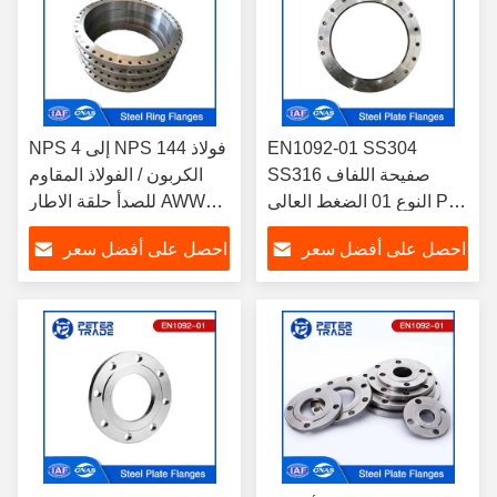
EN1092-01 SS304
NPS 4 إلى NPS 144 فولاذ
SS316 صفيحة اللفاف
الكربون / الفولاذ المقاوم
النوع 01 الضغط العالي PN
للصدأ حلقة الاطار AWWA
100 PLFF DN10-DN350
C207 الفئة B 86 PSI
احصل على أفضل سعر
احصل على أفضل سعر
للأنابيب النفطية والغازية
لمعالجة مياه الصرف
الصحي