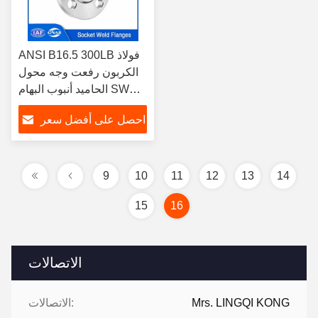
ANSI B16.5 300LB فولاذ
الكربون رفعت وجه محول
الحاميد أنبوب البهام SWRF
NPS 1/2 إلى NPS 24
احصل على أفضل سعر
تطبيق لصناعة الكيماويات
9
10
11
12
13
14
15
16
الاتصالات
Mrs. LINGQI KONG
الاتصالات: