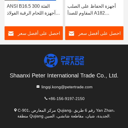
أجهزة الحفاظ على الصلب
ANSI B16.5 الفئة 300
المقاوم للصدأ A182
أجهزة اللحام الرقبة الفولاذ
304/316L WNRF وجه
المقاوم للصدأ A182
مرتفع ووجه مسطح ANSI
304/316L WNRF وجه
احصل على أفضل سعر
احصل على أفضل سعر
B16.5 الفئة 150
مرتفع ووجه مسطح
Shaanxi Peter International Trade Co., Ltd.
lingqi.kong@petertrade.com
+86-156-9197-2150
C-901، مركز المعارض Qujiang، رقم 6 طريق Yan Zhan،
منطقة Qujiang الجديدة، شيان، مقاطعة شانشي، الصين.