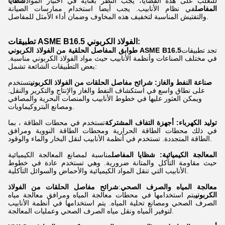
للتغلب على هذه القضايا، يجب النظر بعناية في اختيار المواد
شظايا
المفاصل
في نظام الأنابيب. يجب أيضا استخدام ممارسات الصيانة
والتفتيش المناسبة لتخفيف هذه المخاوف وضمان أداء الأمثل للمفاصل.
:
تطبيقات ASME B16.5 الفولاذ الكربوني
تجد تطبيقات
طوابق المفاصل الحلقية من الفولاذ الكربوني ASME B16.5
في مختلف الصناعات وأنظمة الأنابيب حيث مواد الفولاذ الكربوني مناسبة.
بعض التطبيقات الشائعة تشمل:
صناعة النفط والغاز:
شرائح مفاصل الحلقات من الفولاذ الكربوني
تستخدم
على نطاق واسع في استكشاف النفط والغاز والإنتاج والتكرير والنقل.
ويمكن العثور عليها في خطوط الأنابيب والمنصات البحرية والمصافي
ومصانع البتروكيماويات.
توليد الكهرباء: أجهزة التفاف المشتركة
تستخدم في محطات الطاقة ، بما
في ذلك محطات الطاقة الحرارية ومحطات الطاقة النووية ومرافق
الطاقة المتجددة. تستخدم في أنظمة الأنابيب لنقل البخار والماء والوقود.
المعالجة الكيميائية:
شظايا المفاصل
مناسبة لمصانع المعالجة الكيميائية
حيث مقاومة التآكل والمتانة ضرورية. وهي تستخدم عادة في خطوط
الأنابيب التي تنقل المواد الكيميائية والأحماض والسوائل التآكلية.
معالجة المياه والصرف الصحي
:
شرائح مفاصل الحلقات من الفولاذ
الكربوني
يتم استخدامها في محطات معالجة المياه ومرافق معالجة مياه
الصرف الصحي ومصانع تحلية المياه. يتم استخدامها في أنظمة الأنابيب
لتوفير المياه ونقل مياه الصرف الصحي وعمليات المعالجة.