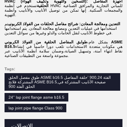
HVAC (التسخين والتهوية وتكييف الهواء): أجهزة المفاصل
الحلقية
تستخدم في أنظمة HVAC للمباني التجارية والمرافق الصناعية
والمجمعات السكنية. إنها تمكن من توصيل الأنابيب والأنابيب وأنظمة
التهوية.
التعدين ومعالجة المعادن:
شرائح مفاصل الحلقات من الفولاذ الكربوني
يتم
استخدامها في عمليات التعدين ومصانع معالجة المعادن. يتم استخدامها
في خطوط الأنابيب لنقل الخامات والدلو وغيرها من سوائل التعدين.
بشكل عام،
طوابق المفاصل الحلقية من الفولاذ الكربوني ASME
هي مكونات متعددة الاستخدامات تلعب دوراً حاسماً في إنشاء
B16.5
نقاط انتهاء آمنة، وتسهيل الصيانة،وضمان سلامة أنظمة الأنابيب عبر
مجموعة واسعة من التطبيقات الصناعية.
Tags:
طوق مفصل الحلق ASME b16.5 الفئة 900,24 'حلقة المفاصل
المشتركة فلانج ASME B16.5,صفيحة الأنابيب المشتركة في
الحلق الفئة 900
24'' lap joint flange asme b16.5
lap joint pipe flange Class 900
الاتصالات