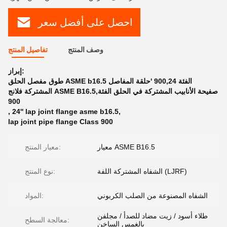
احصل على أفضل سعر
وصف المنتج
تفاصيل المنتج
إبراز:
طوق مفصل الحلق ASME b16.5 الفئة 900,24 'حلقة المفاصل
المشتركة فلانج ASME B16.5,صفيحة الأنابيب المشتركة في الحلق الفئة
900
,
24'' lap joint flange asme b16.5
,
lap joint pipe flange Class 900
معيار ASME B16.5
معيار المنتج:
الشفاه المشتركة اللفة (LJRF)
نوع المنتج:
الشفاه المصنوعة من الصلب الكربوني
المواد:
طلاء أسود / زيت مضاد للصدأ / مجلفن
معالجة السطح:
بالغمس الساخن