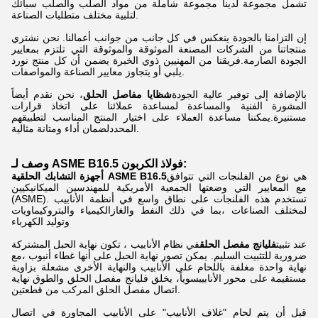
تشمل مجموعة لدينا مجموعة شاملة من مواد الصلب والصلب سبائك
لتلبية مختلف متطلبات الصناعة.
إن التزامنا بالجودة ينعكس في كل جانب من جوانب أعمالنا. نحن نشتري
منتجاتنا من الشركات المصنعة الموثوقة والموثوقة التي تلتزم بمعايير
الجودة الصارمة.فريقنا من المهنيين ذوي الخبرة يضمن أن كل منتج نورد
يلبي أو يتجاوز معايير الصناعة والمواصفات.
بالإضافة إلى توفير عالية الجودة
شظايا مفاصل الحلق
، نحن نقدم أيضاً
المشورة الفنية والمساعدة لمساعدة عملائنا على اتخاذ قرارات
مستنيرة.يمكننا مساعدة العملاء على اختيار المنتج المناسب لتطبيقهم
المحددلضمان أداء ومتانة مثالية.
وصف لـ ASME B16.5 فولاذ الكربون:
هي نوع من الفلنجات التي تتوافق
أجهزة التشابك الحلقية ASME B16.5
مع المعايير التي وضعتها الجمعية الأمريكية للمهندسين الميكانيكيين
(ASME). تستخدم هذه الفلنجات على نطاق واسع في أنظمة الأنابيب
لمختلف الصناعات ،بما في ذلك النفط والغازالكيمياء والبتروكيماويات
وتوليد الكهرباء
عند تثبيت
فليانج مفصل الحلق
في نظام الأنابيب ، تكون نهاية الحبل المشتركة
ضرورية للتثبيت السليم. يمكن تصور نهاية الحبل على أنها غطاء أنبوب ،مع
نهاية واحدة مغلفة باللحام على الأنابيب والنهاية الأخرى مشعلة بزاوية
مستقيمة على محور الأنابيبسوياً، يخلق فليانج مفصل الحلق والطوق نهاية
اتصال مفصل الحلق المركب من قطعتين.
قبل أن يتم لحام "غلاف الأنابيب" على الأنابيب المجاورة في اتصال