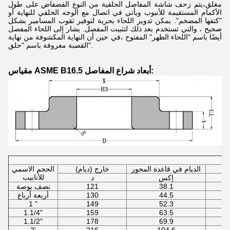
مغلق،يتم زحف شاشة المفاصل الحلقية من النوع الفضفاض على طول
الأكمام المستقيمة للأنبوب ويأتي في اتصال مع الوجه الخلفي للنهاية أو
"كتفها المضخم". يمكن تدوير اللحاء بحرية لتوفير ثقوب المسامير بشكل
صحيح ، والتي تستخدم بعد ذلك لتثبيت المفصل. يشار إلى اللحاء المفصل
أيضًا باسم "اللحاء الظهر" المفتوح ،في حين أن النهاية المكشوفة من نهاية
القصبة معروفة باسم "حلق".
مقياس ASME B16.5 أبعاد شراع المفاصل:
الديام في قاعدة المحور
خارج (ديام)
الحجم الاسمي
للأنابيب
إكس
د
38.1
121
نصف بوصة
44.5
130
أربعة أرباع
1 "
149
52.3
1.1/4"
159
63.5
1.1/2"
178
69.9