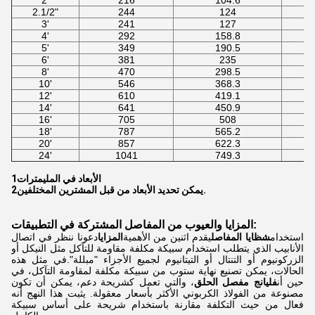
2'
216
104.6
2.1/2"
244
124
3'
241
127
4'
292
158.8
5'
349
190.5
6'
381
235
8'
470
298.5
10'
546
368.3
12'
610
419.1
14'
641
450.9
16'
705
508
18'
787
565.2
20'
857
622.3
24'
1041
749.3
1الأبعاد في المليمترات
2يمكن تحديد الأبعاد من قبل المشترين المختلفين.
المزايا والعيوب من المفاصل المشتركة في التطبيقات:
استخدام
شظايا المفاصل
يقدم اثنين من الأهمية
المزايا
دعونا ننظر في اتصال
الأنابيب الذي يتطلب استخدام سبيكة مكلفة مقاومة للتآكل مثل النيكل أو
الزركونيوم أو التنتال أو التيتانيوم لجميع الأجزاء "مبللة".في مثل هذه
الحالات، يمكن تصنيع نهاية ستوب من سبيكة مكلفة لمقاومة التآكل، في
حين أن
فليانج مفصل الحلق
، والتي تعمل كشريحة دعم، يمكن أن تكون
مصنوعة من الفولاذ الكربوني الأكثر بأسعار معقولة. يثبت هذا النهج أنه
فعال من حيث التكلفة مقارنة باستخدام شريحة على أساس سبيكة