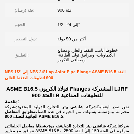
فئة 900
فئة (رطل):
1/2 ''إلى 24''
الحجم:
أكثر من 50 دولة
دول التصدير:
خطوط أنابيب النفط والغاز، ومصانع
الكيماويات، ومرافق توليد الطاقة،
التطبيق:
ومصافي التكرير
NPS 1/2' إلى NPS 24' Lap Joint Pipe Flange ASME B16.5 الفئة
900 لتطبيقات الضغط العالي
ASME B16.5 فولاذ الكربون Flanges المشتركة LJRF
الفئة 900LB للتطبيقات الصناعية
مقدمة:
نحن نقدر اهتمامك
شركة شانشي بيتر للتجارة الدولية المحدودة
شركة
محترمة ومؤسسة بسنوات من الخبرة في هذه الصناعة
طوابق المفاصل
.
الجانبية للصف 900 ASME B16.5
شركتنا
شركة شانشي بيتر للتجارة الدولية
هو مورّد
شظايا مفاصل الحلق
التي
تتوافق مع معايير ASME B16.5، متوفرة في الفئة 150 إلى الفئة 2500.