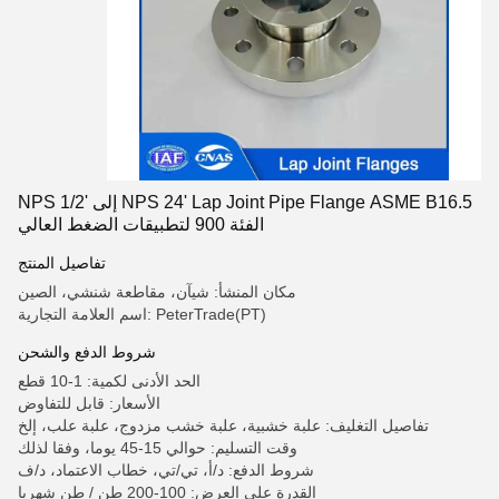
NPS 1/2' إلى NPS 24' Lap Joint Pipe Flange ASME B16.5
الفئة 900 لتطبيقات الضغط العالي
تفاصيل المنتج
مكان المنشأ: شيآن، مقاطعة شنشي، الصين
اسم العلامة التجارية: PeterTrade(PT)
شروط الدفع والشحن
الحد الأدنى لكمية: 1-10 قطع
الأسعار: قابل للتفاوض
تفاصيل التغليف: علبة خشبية، علبة خشب مزدوج، علبة علب، إلخ
وقت التسليم: حوالي 15-45 يوما، وفقا لذلك
شروط الدفع: د/أ، تي/تي، خطاب الاعتماد، د/ف
القدرة على العرض: 100-200 طن / طن شهريا