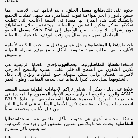
بالكامل.
علاوة على ذلك،
فليانج مفصل الحلق
، لا يتم لحامها على الأنابيب ، مما
يسمح بالدوران الحر لمواءمة ثقوب المسامير ، مما يسهل عمليات التجميع
والتفكيك.تثبت هذه الميزة أنها مفيدة في أنظمة الأنابيب التي تتطلب
تفكيكها بشكل متكرر للتفتيش أو الصيانة الروتينيةمن خلال فصل
فليانج
مفصل الحلق
و Stub End دون إشراك الأنابيب ، يصبح الوصول إلى
المفاصل أسهل ، مما يقلل من وقت التوقف أثناء عمليات الصيانة.
باختصار
شظايا المفاصل
توفير حل عملي وفعال من حيث التكلفة لأنظمة
الأنابيب التي تتطلب مواد مقاومة للتآكل ، مع توفير سهولة الصيانة
والتفتيش.
استخدام
شظايا المفاصل
يرتبط ببعض
العيوب.
إحدى القضايا الرئيسية هي
تكوين الشقوق بين السطح الداخلي لثقب السترة والسطح الخارجي
لأطراف القضبان ،والتي يمكن بسهولة جمع الملوثات وتؤدي إلى تآكل
الشقوقهذا يمثل تحديا كبيرا للحفاظ على سلامة المفاصل وطول العمر.
علاوة على ذلك ، يمكن أن يتجاوز تراكم الإجهادات الطولية بسبب الضغط
والوزن والتوسع الحراري حدود الإجهاد المسموح بها المحددة في ASME
B31.3 عند درجة الحرارة المصممة.,
شظايا المفاصل
يوصى بها عادةً
لتطبيقات الخدمة الخفيفة حيث تكون الأحمال المطبقة على اتصال الفلنج
من قبل الأنابيب منخفضة نسبياً.
مشكلة محتملة أخرى هي حدوث التآكل الغلفاني عند استخدام
شظايا
المفاصل
هذا يحدث عندما يتلامس معدنين مختلفين في وجود مادة كهربائية،
مما يسبب تآكل متسارع.