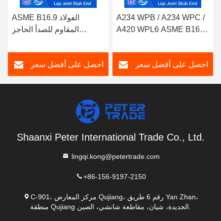
A234 WPB / A234 WPC /
ASME B16.9 الفولاذ
A420 WPL6 ASME B16.9
المقاوم للصدأ الحاجز
اللب المشترك للشريحة
المشترك القصبة النهايات
والكوابيس للأنظمة الأنابيب
التركيبات SCH40 SCH80
احصل على أفضل سعر
احصل على أفضل سعر
أنظمة الأنابيب الصناعية
Shaanxi Peter International Trade Co., Ltd.
lingqi.kong@petertrade.com
+86-156-9197-2150
C-901، مركز المعارض Qujiang، رقم 6 طريق Yan Zhan،
منطقة Qujiang الجديدة، شيان، مقاطعة شانشي، الصين.