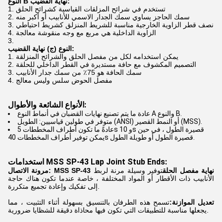
النوع B نهاية القضيب:
تستخدم في شرائح المزلقات القياسية كشرائح الحلق
سمك الحاجز يساوي سمك الجدار الاسمي للأنابيب أو أكبر منه
نصف قطر الزاوية الخارجية مناسبة للشريط المنزلق كشريط احتياطي
الزاوية الداخلية هي مربع مع وجه منقوشة معالجة
النوع (ج) نهاية القضيب:
يمكن استخدامه لكل من مفصل الحلق والشرائح المنزلقة
التصميم المكشوف مع حافة مستديرة في القطر الداخلي للحلقة
سمك الحافة هو 75٪ من سمك جدار الأنابيب
مفصل الحوض سلس وليس معالج
الأنواع الشائعة والأطوال:
عادة ما يتم تصنيع نهايات القضبان في أنماط النوع A والنوع B.
متوفر في طولين قياسيين: الطويل (ANSI) أو النمط القصير (MSS).
عادةً ما تكون أطراف المخططات 5s و 10s قصيرة الطول ، في حين
يمكن توفير أطراف المخططات 40s قصيرة الطول أو طويلة الطول.
استخدامات MSS SP-43 Lap Joint Stub Ends:
مرونة الاتصال: MSS SP-43 نهاية مفصل الحلق
توفير وسيلة مرنة لربط
الأنابيب ذات الأقطار أو المواد المختلفة ، خاصة عندما تكون هناك حاجة
إلى تفكيك وإعادة تجميع متكررة.
تعديل الموازنة:
تسمح هذه الطرفان بالتنسيق بسهولة أثناء التثبيت ، مما
يجعلها مناسبة للتطبيقات التي تكون فيها محاذاة دقيقة للشظايا ضرورية.