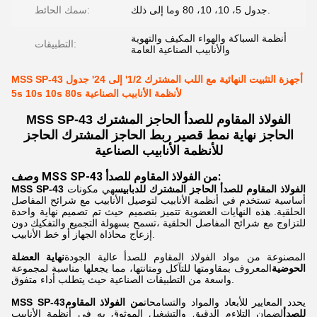
جدول 5، 10، 10، 80 وما إلى ذلك.
سمك الحائط:
أنظمة السباكة والهواء المكيف والتهوية
التطبيقات:
والأنابيب الصناعية العامة
MSS SP-43 أجهزة التثبيت النهائية مع اللب المشترك 1/2' إلى 24' جدول
5s 10s 10s 80s لأنظمة الأنابيب الصناعية
MSS SP-43 الفولاذ المقاوم للصدأ الحاجز المشترك
الحاجز نهاية نمط قصير ربط الحاجز المشترك الحاجز
للأنظمة الأنابيب الصناعية
وصف MSS SP-43 من الفولاذ المقاوم للصدأ:
MSS SP-43 الفولاذ المقاوم للصدأ الحاجز المشترك للدبابيس
هي مكونات
أساسية تستخدم في أنظمة الأنابيب لتوصيل الأنابيب مع شرائح المفاصل
الحلقية. هذه النهايات العضوية تتميز بتصميم حيث تم تصميم نهاية واحدة
للتزاوج مع شرائح المفاصل الحلقية ،تسمح بسهولة التجميع والتفكيك دون
إزعاج محاذاة الجهاز أو خط الأنابيب.
المصنوعة من مواد الفولاذ المقاوم للصدأ عالية الجودة
نهاية العضلة
الحوضية
المعروف بمقاومتها للتآكل ومتانتها، مما يجعلها مناسبة لمجموعة
واسعة من التطبيقات الصناعية حيث يتطلب أداء متفوق.
يحدد المعايير للأبعاد والمواد والتسامحات
من الفولاذ المقاوم
MSS SP-43
للصدأ
لضمان التلاءم الدقيق والتشغيل الموثوق به في أنظمة الأنابيب