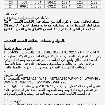
20
508
5.54
584.2
152.4
12.7
1.52
24
609.6
6.35
692.2
152.4
12.7
1.52
ملاحظات:
(1) الأبعاد في المليمترات (((ملم).
(2) T: سمك الحافة ، يجب ألا يكون أقل من سمك جدار الأنابيب الاسمي.
(3) النوع A: نصف قطر الشريط إذا تم استخدامه مع فلانج مفصل الحلق؛
النوع B: نصف قطر الشريط إذا تم استخدامه مع الانزلاق على الفلانج.
المواد والصفات الشائعة للصلبة الحديدية:
الفولاذ المقاوم للصدأ:
الدرجات: 304/304L، 316/316L، 317/317L، 321/321H، 347/347H
يتم استخدام نهايات القضبان المشتركة في الحلقات من الفولاذ المقاوم
للصدأ على نطاق واسع في التطبيقات التي تتطلب مقاومة التآكل وقوة
درجات الحرارة العالية والمتانة.وهي تستخدم عادة في الصناعات مثل
المعالجة الكيميائية، الغذاء والمشروبات، الأدوية، والنفط والغاز.
فولاذ الكربون:
الصفوف: ASTM A234 WPB ، ASTM A860 WPHY42 ، WPHY46 ،
WPHY52 ، WPHY60 ، WPHY65 ، WPHY70
تنتهي أطراف المفاصل الجبلية من الفولاذ الكربوني مناسبة للتطبيقات
التي تتطلب قوة عالية ومقاومة للضغوط الميكانيكية. يتم استخدامها عادة
في أنظمة الأنابيب الصناعية ،توليد الطاقة، ومصانع البتروكيماويات.
فولاذ سبائك:
الصفوف: ASTM A234 WP1, WP5, WP9, WP11, WP22, WP91