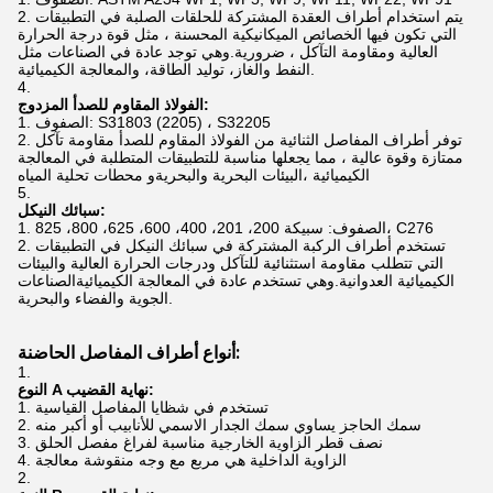
يتم استخدام أطراف العقدة المشتركة للحلقات الصلبة في التطبيقات
التي تكون فيها الخصائص الميكانيكية المحسنة ، مثل قوة درجة الحرارة
العالية ومقاومة التآكل ، ضرورية.وهي توجد عادة في الصناعات مثل
النفط والغاز، توليد الطاقة، والمعالجة الكيميائية.
الفولاذ المقاوم للصدأ المزدوج:
الصفوف: S31803 (2205) ، S32205
توفر أطراف المفاصل الثنائية من الفولاذ المقاوم للصدأ مقاومة تآكل
ممتازة وقوة عالية ، مما يجعلها مناسبة للتطبيقات المتطلبة في المعالجة
الكيميائية ،البيئات البحرية والبحريةو محطات تحلية المياه
سبائك النيكل:
الصفوف: سبيكة 200، 201، 400، 600، 625، 800، 825، C276
تستخدم أطراف الركبة المشتركة في سبائك النيكل في التطبيقات
التي تتطلب مقاومة استثنائية للتآكل ودرجات الحرارة العالية والبيئات
الكيميائية العدوانية.وهي تستخدم عادة في المعالجة الكيميائيةالصناعات
الجوية والفضاء والبحرية.
أنواع أطراف المفاصل الحاضنة:
النوع A نهاية القضيب:
تستخدم في شظايا المفاصل القياسية
سمك الحاجز يساوي سمك الجدار الاسمي للأنابيب أو أكبر منه
نصف قطر الزاوية الخارجية مناسبة لفراغ مفصل الحلق
الزاوية الداخلية هي مربع مع وجه منقوشة معالجة