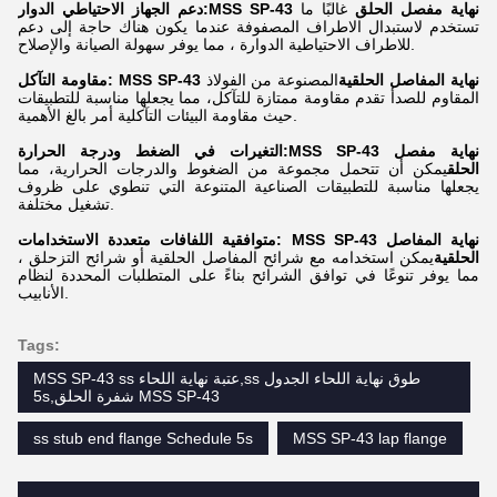
MSS SP-43 نهاية مفصل الحلق
غالبًا ما
دعم الجهاز الاحتياطي الدوار:
تستخدم لاستبدال الاطراف المصفوفة عندما يكون هناك حاجة إلى دعم
للاطراف الاحتياطية الدوارة ، مما يوفر سهولة الصيانة والإصلاح.
مقاومة التآكل: MSS SP-43 نهاية المفاصل الحلقية
المصنوعة من الفولاذ
المقاوم للصدأ تقدم مقاومة ممتازة للتآكل، مما يجعلها مناسبة للتطبيقات
حيث مقاومة البيئات التآكلية أمر بالغ الأهمية.
MSS SP-43 نهاية مفصل
التغيرات في الضغط ودرجة الحرارة:
الحلق
يمكن أن تتحمل مجموعة من الضغوط والدرجات الحرارية، مما
يجعلها مناسبة للتطبيقات الصناعية المتنوعة التي تنطوي على ظروف
تشغيل مختلفة.
متوافقية اللفافات متعددة الاستخدامات: MSS SP-43 نهاية المفاصل
الحلقية
يمكن استخدامه مع شرائح المفاصل الحلقية أو شرائح التزحلق ،
مما يوفر تنوعًا في توافق الشرائح بناءً على المتطلبات المحددة لنظام
الأنابيب.
Tags:
MSS SP-43 ss عتبة نهاية اللحاء,ss طوق نهاية اللحاء الجدول
5s,شفرة الحلق MSS SP-43
ss stub end flange Schedule 5s
MSS SP-43 lap flange