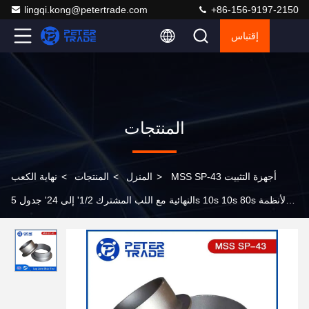
lingqi.kong@petertrade.com
+86-156-9197-2150
إقتباس
المنتجات
MSS SP-43 أجهزة التثبيت
>
المنزل
>
المنتجات
>
نهاية الكعب
النهائية مع اللب المشترك 1/2' إلى 24' جدول 5s 10s 10s 80s لأنظمة
الأنابيب الصناعية