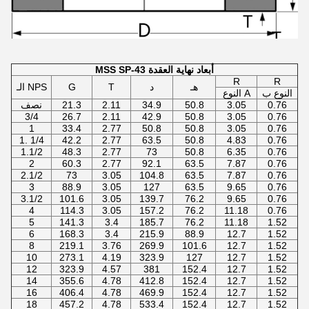
MSS SP-43 أبعاد نهاية العقدة
R
R
هـ
د
T
G
الـ NPS
النوع ب
النوع A
0.76
3.05
50.8
34.9
2.11
21.3
نصف
3/4
26.7
2.11
42.9
50.8
3.05
0.76
1
33.4
2.77
50.8
50.8
3.05
0.76
1. 1/4
42.2
2.77
63.5
50.8
4.83
0.76
1.1/2
48.3
2.77
73
50.8
6.35
0.76
2
60.3
2.77
92.1
63.5
7.87
0.76
2.1/2
73
3.05
104.8
63.5
7.87
0.76
3
88.9
3.05
127
63.5
9.65
0.76
3.1/2
101.6
3.05
139.7
76.2
9.65
0.76
4
114.3
3.05
157.2
76.2
11.18
0.76
5
141.3
3.4
185.7
76.2
11.18
1.52
6
168.3
3.4
215.9
88.9
12.7
1.52
8
219.1
3.76
269.9
101.6
12.7
1.52
10
273.1
4.19
323.9
127
12.7
1.52
12
323.9
4.57
381
152.4
12.7
1.52
14
355.6
4.78
412.8
152.4
12.7
1.52
16
406.4
4.78
469.9
152.4
12.7
1.52
18
457.2
4.78
533.4
152.4
12.7
1.52