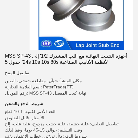
MSS SP-43 أجهزة التثبيت النهائية مع اللب المشترك 1/2' إلى
24' جدول 5s 10s 10s 80s لأنظمة الأنابيب الصناعية
تفاصيل المنتج
مكان المنشأ: شيآن، مقاطعة شنشي، الصين
اسم العلامة التجارية: PeterTrade(PT)
رقم الموديل: MSS SP-43 نهاية كعب المفصل
شروط الدفع والشحن
الحد الأدنى لكمية: 1-10 قطع
الأسعار: قابل للتفاوض
تفاصيل التغليف: علبة خشبية، علبة خشب مزدوج، علبة علب، إلخ
وقت التسليم: حوالي 15-45 يوما، وفقا لذلك
شروط الدفع: د/أ، تي/تي، خطاب الاعتماد، د/ف