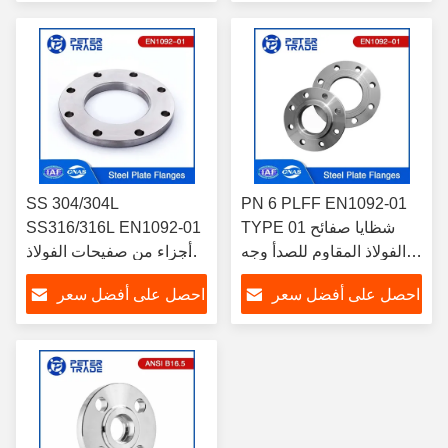
للصناعة الكيميائية
SS 304/304L
PN 6 PLFF EN1092-01
TYPE 01 شظايا صفائح
SS316/316L EN1092-01
الفولاذ المقاوم للصدأ وجه
أجزاء من صفيحات الفولاذ
مسطح للتطبيقات الصناعية
المقاوم للصدأ PN 10
احصل على أفضل سعر
احصل على أفضل سعر
PLFF لمهندسة الأنابيب