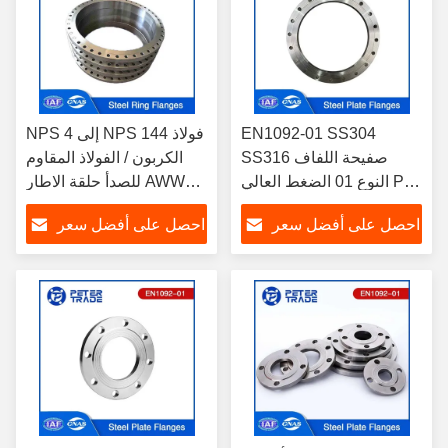
EN1092-01 SS304
NPS 4 إلى NPS 144 فولاذ
SS316 صفيحة اللفاف
الكربون / الفولاذ المقاوم
النوع 01 الضغط العالي PN
للصدأ حلقة الاطار AWWA
100 PLFF DN10-DN350
C207 الفئة B 86 PSI
احصل على أفضل سعر
احصل على أفضل سعر
للأنابيب النفطية والغازية
لمعالجة مياه الصرف
الصحي