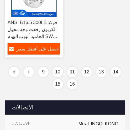
ANSI B16.5 300LB فولاذ
الكربون رفعت وجه محول
الحاميد أنبوب البهام SWRF
NPS 1/2 إلى NPS 24
احصل على أفضل سعر
تطبيق لصناعة الكيماويات
9
10
11
12
13
14
15
16
الاتصالات
Mrs. LINGQI KONG
الاتصالات: