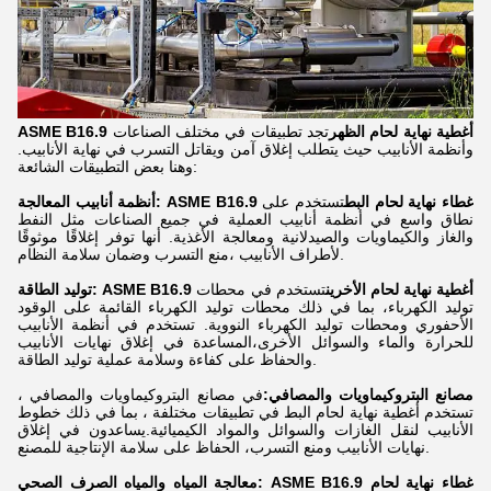
ASME B16.9 أغطية نهاية لحام الظهر
تجد تطبيقات في مختلف الصناعات
وأنظمة الأنابيب حيث يتطلب إغلاق آمن ويقاتل التسرب في نهاية الأنابيب.
وهنا بعض التطبيقات الشائعة:
أنظمة أنابيب المعالجة: ASME B16.9 غطاء نهاية لحام البط
تستخدم على
نطاق واسع في أنظمة أنابيب العملية في جميع الصناعات مثل النفط
والغاز والكيماويات والصيدلانية ومعالجة الأغذية. أنها توفر إغلاقًا موثوقًا
لأطراف الأنابيب ،منع التسرب وضمان سلامة النظام.
توليد الطاقة: ASME B16.9 أغطية نهاية لحام الأخرين
تستخدم في محطات
توليد الكهرباء، بما في ذلك محطات توليد الكهرباء القائمة على الوقود
الأحفوري ومحطات توليد الكهرباء النووية. تستخدم في أنظمة الأنابيب
للحرارة والماء والسوائل الأخرى،المساعدة في إغلاق نهايات الأنابيب
والحفاظ على كفاءة وسلامة عملية توليد الطاقة.
مصانع البتروكيماويات والمصافي:
في مصانع البتروكيماويات والمصافي ،
تستخدم أغطية نهاية لحام البط في تطبيقات مختلفة ، بما في ذلك خطوط
الأنابيب لنقل الغازات والسوائل والمواد الكيميائية.يساعدون في إغلاق
نهايات الأنابيب ومنع التسرب، الحفاظ على سلامة الإنتاجية للمصنع.
معالجة المياه والمياه الصرف الصحي: ASME B16.9 غطاء نهاية لحام