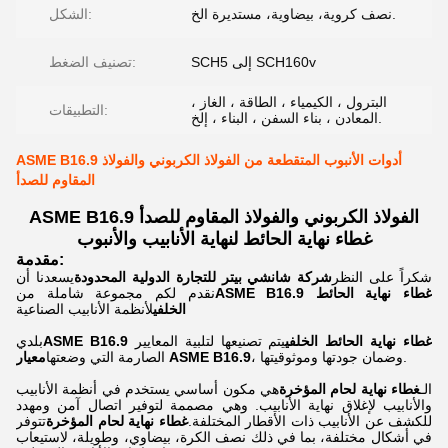
نصف كروية، بيضاوية، مستديرة الخ.
الشكل:
SCH5 إلى SCH160v
تصنيف الضغط:
البترول ، الكيمياء ، الطاقة ، الغاز ،
التطبيقات:
المعادن ، بناء السفن ، البناء ، إلخ.
ASME B16.9 أدوات الأنبوب المتقطعة من الفولاذ الكربوني والفولاذ
المقاوم للصدأ
ASME B16.9 الفولاذ الكربوني والفولاذ المقاوم للصدأ
غطاء نهاية الحائط لنهاية الأنابيب والأنبوب
مقدمة:
شكراً على النظر
شركة شانشي بيتر للتجارة الدولية المحدودة
يسعدنا أن
ASME B16.9 غطاء نهاية الحائط
نقدم لكم مجموعة شاملة من
الخلفي
لأنظمة الأنابيب الصناعية
ASME B16.9 غطاء نهاية الحائط الخلفي
يتم تصنيعها لتلبية المعايير
بلدي
، وضمان جودتها وموثوقيتها.
معيار ASME B16.9
الصارمة التي وضعتها
الـ
غطاء نهاية لحام المؤخرة
هي مكون أساسي يستخدم في أنظمة الأنابيب
والأنابيب لإغلاق نهاية الأنابيب. وهي مصممة لتوفير اتصال آمن ومهدد
للكشف عن الأنابيب ذات الأقطار المختلفة.
غطاء نهاية لحام المؤخرة
تتوفر
في أشكال مختلفة، بما في ذلك نصف الكرة، بيضاوي، وطويلة، لاستيعاب