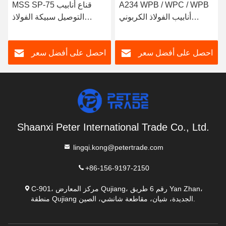
A234 WPB / WPC / WPB
MSS SP-75 قناع أنابيب
أنابيب الفولاذ الكربوني
التوصيل سبيكة الفولاذ
المتقطعة في النهاية 1/2' إلى
WPHY بوب لحام غطاء
48'
أنابيب NPS 15 - NPS 60
احصل على أفضل سعر
احصل على أفضل سعر
المخلل
Shaanxi Peter International Trade Co., Ltd.
lingqi.kong@petertrade.com
+86-156-9197-2150
C-901، مركز المعارض Qujiang، رقم 6 طريق Yan Zhan،
منطقة Qujiang الجديدة، شيان، مقاطعة شانشي، الصين.