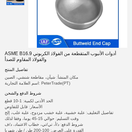
ASME B16.9 أدوات الأنبوب المتقطعة من الفولاذ الكربوني
والفولاذ المقاوم للصدأ
تفاصيل المنتج
مكان المنشأ: شيآن، مقاطعة شنشي، الصين
اسم العلامة التجارية: PeterTrade(PT)
شروط الدفع والشحن
الحد الأدنى لكمية: 1-10 قطع
الأسعار: قابل للتفاوض
تفاصيل التغليف: علبة خشبية، علبة خشب مزدوج، علبة علب، إلخ
وقت التسليم: حوالي 15-45 يوما، وفقا لذلك
شروط الدفع: د/أ، تي/تي، خطاب الاعتماد، د/ف
القدرة على العرض: 100-200 طن / طن شهريا