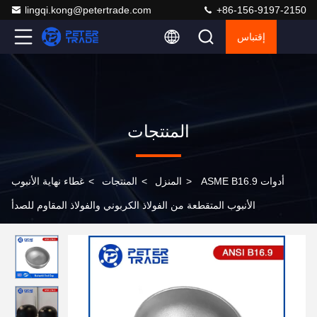
lingqi.kong@petertrade.com
+86-156-9197-2150
إقتباس
المنتجات
ASME B16.9 أدوات
>
المنزل
>
المنتجات
>
غطاء نهاية الأنبوب
الأنبوب المتقطعة من الفولاذ الكربوني والفولاذ المقاوم للصدأ