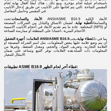
باستخدام عملية لحام مؤخرة. ومع ذلك ، هناك أيضًا أقفال نهاية لحام
المقبس المتاحة ،التي يتم لحامها على الأنابيب عن طريق إدخال الأنابيب
في المقبس وحاميل المفاصل.
الأبعاد والتسامحات:
تحدد ANSI/ASME B16.9 الأبعاد الكلية
والتسامحات
أغطية نهاية
، لضمان الاتساق والتبادل بين الشركات المصنعة
المختلفة. عادة ما يتم تقديم الأبعاد في أحجام الأنابيب الاسمية (NPS) أو
الأحجام المترية ،اعتمادا على المنطقة أو ممارسة الصناعة.
بما في ذلك
غطاء نهاية،
يجب
أجهزة التشغيل ANSI/ASME B16.9
العلامات:
أن يتم وضع علامة عليها ببعض المعلومات، مثل اسم الشركة المصنعة أو
العلامة التجارية، وتعريف المواد، والحجم، ومعدل الضغط، وغيرها من
المعلومات ذات الصلة.هذه العلامات توفر التتبع وتساعد على ضمان
الامتثال للمعيار.
تطبيقات ASME B16.9 غطاء آخر لحام الظهر: