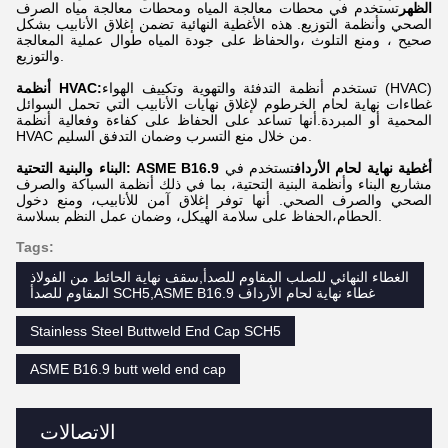
الظهر
تستخدم في محطات معالجة المياه ومحطات معالجة مياه الصرف
الصحي وأنظمة التوزيع. هذه الأغطية النهائية تضمن إغلاق الأنابيب بشكل
صحيح ، ومنع التلوث ،والحفاظ على جودة المياه طوال عملية المعالجة
والتوزيع.
تستخدم أنظمة التدفئة والتهوية وتكييف الهواء (HVAC)
أنظمة HVAC:
غطاءات نهاية لحام الخرطوم لإغلاق نهايات الأنابيب التي تحمل السوائل
المحمية أو المبردة.أنها تساعد على الحفاظ على كفاءة وفعالية أنظمة
HVAC من خلال منع التسرب وضمان التدفق السليم.
البناء والبنية التحتية: ASME B16.9 أغطية نهاية لحام الأرداف
تستخدم في
مشاريع البناء وأنظمة البنية التحتية، بما في ذلك أنظمة السباكة والصرف
الصحي والصرف الصحي. أنها توفر إغلاق آمن للأنابيب، ومنع دخول
الحطام،الحفاظ على سلامة الهيكل، وضمان عمل النظم بسلاسة.
Tags:
الغطاء النهائي للصلب المقاوم للصدأ,سقف نهاية الحائط من الفولاذ
المقاوم للصدأ SCH5,ASME B16.9 غطاء نهاية لحام الأرداف
Stainless Steel Buttweld End Cap SCH5
ASME B16.9 butt weld end cap
الاتصالات