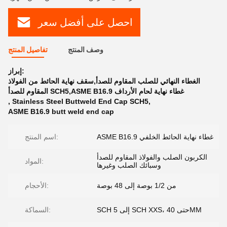
احصل على أفضل سعر
وصف المنتج
تفاصيل المنتج
إبراز:
الغطاء النهائي للصلب المقاوم للصدأ,سقف نهاية الحائط من الفولاذ
المقاوم للصدأ SCH5,ASME B16.9 غطاء نهاية لحام الأرداف
,
Stainless Steel Buttweld End Cap SCH5
,
ASME B16.9 butt weld end cap
ASME B16.9 غطاء نهاية الحائط الخلفي
اسم المنتج:
الكربون الصلب والفولاذ المقاوم للصدأ
المواد:
وسبائك الصلب وغيرها
من 1/2 بوصة إلى 48 بوصة
الأحجام:
SCH 5 إلى SCH XXS، حتى 40MM
السماكة: