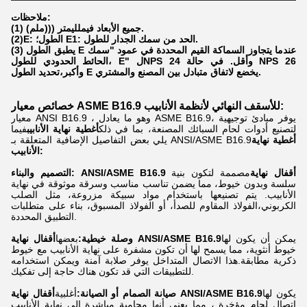
ملاحظات:
ملم).
(1) جميع الأبعاد في
ملليمتر (((
(2)E: الطول؛ E1: الحد من سمك الجدار للطول.
(3) يطبق الطول E عندما يتجاوز السماكة القيم المحددة في عمود "سمك
الحائط الحدودي للطول، E" لNPS 24 وأقل. في حالة NPS 26
وأكبر،تحديد الطول E يخضع لاتفاق متبادل بين المصنع والمشتري.
خصائص معيار ASME B16.9 للأسقف النهائي لأنظمة الأنابيب:
معيار ANSI B16.9 ، وهو ما يعادل ASME B16.9، يوفر مبادئ توجيهية
لتصنيع أدوات لحام السبائك المصنعة، بما في ذلك
أغطية نهاية الأنابيب
فيما
أغطية نهاية
يلي بعض التفاصيل الإضافية المتعلقة بـ ANSI/ASME B16.9
الأنابيب:
التصميم والبناء: ANSI/ASME B16.9 أقفال نهاية
مصممة لتكون بنية
سلسة وبدون خيوط، مما يضمن تناسب مناسب وسرقة موثوقة في نهاية
الأنابيب. يتم تصنيعها باستخدام مواد سبيكة مزروعة، مثل الصلب
الكربوني،الفولاذ المقاوم للصدأ، أو الفولاذ المسبوق، بناء على متطلبات
التطبيق المحددة.
يمكن أن يكون لها
أقفال نهاية ANSI/ASME B16.9
وصلة خيطية:
بعضها
خيوط أنثوية، مما يسمح لها أن تكون مشفرة على نهاية الأنابيب مع خيوط
ذكرية مطابقة.هذا الاتصال المتداخل يوفر صلابة آمنة ويمكن استخدامه
للتطبيقات التي قد تكون هناك حاجة إلى تفكيك.
يكون لها
أقفال نهاية ANSI/ASME B16.9
صيانة الصمام أو الصيانة:
أغلبية
اتصال لحام مؤخرة ، مما يعني أنها محامية مباشرة إلى نهاية الأنابيب