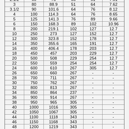
3
80
88.9
51
64
7.62
3.1/2
90
101.6
64
76
8.12
4
100
114.3
64
76
8.65
5
125
141.3
76
89
9.66
6
150
168.3
89
102
10.96
8
200
219.1
102
127
12.7
10
250
273
127
152
12.7
12
300
323.8
152
178
12.7
14
350
355.6
165
191
12.7
16
400
406.4
178
203
12.7
18
450
457
203
229
12.7
20
500
508
229
254
12.7
22
550
559
254
254
12.7
24
600
610
267
305
12.7
26
650
660
267
-
-
28
700
711
267
-
-
30
750
762
267
-
-
32
800
813
267
-
-
34
850
864
237
-
-
36
900
914
267
-
-
38
950
965
305
-
-
40
1000
1016
305
-
-
42
1050
1067
305
-
-
44
1100
1118
343
-
-
46
1150
1168
343
-
-
48
1200
1219
343
-
-