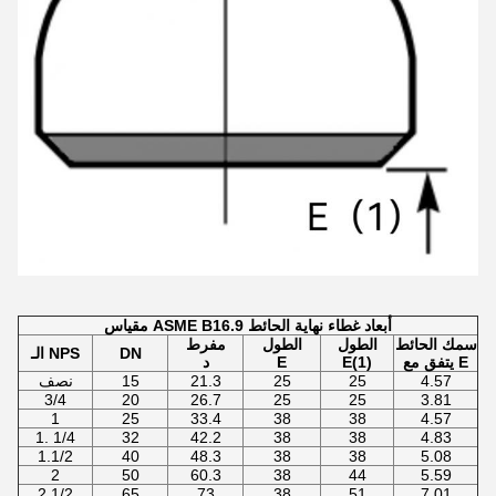
مقياس ASME B16.9 أبعاد غطاء نهاية الحائط
سمك الحائط
الطول
الطول
مفرط
DN
الـ NPS
يتفق مع E
E(1)
E
د
4.57
25
25
21.3
15
نصف
3/4
20
26.7
25
25
3.81
1
25
33.4
38
38
4.57
1. 1/4
32
42.2
38
38
4.83
1.1/2
40
48.3
38
38
5.08
2
50
60.3
38
44
5.59
2.1/2
65
73
38
51
7.01