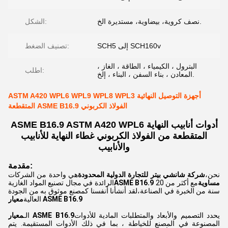
نصف كروية، بيضاوية، مستديرة الخ.
الشكل:
SCH5 إلى SCH160v
تصنيف الضغط:
البترول ، الكيمياء ، الطاقة ، الغاز ،
اطلب:
المعادن ، بناء السفن ، البناء ، إلخ.
ASTM A420 WPL6 WPL9 WPL8 WPL3 أجهزة التوصيل النهائية
المتقطعة ASME B16.9 الفولاذ الكربوني
ASME B16.9 ASTM A420 WPL6 أدوات أنابيب النهاية
المتقطعة من الفولاذ الكربوني غطاء النهاية للأنابيب
والأنابيب
مقدمة:
نحن،
شركة شانشي بيتر للتجارة الدولية المحدودة
هي واحدة من الشركات
ASME B16.9 مساوية
مع أكثر من 20
الرائدة في مجال تصنيع المواد الغازية
سنة من الخبرة في الصناعة،لقد أنشأنا أنفسنا كمصنع موثوق به من الجودة
معيار ASME B16.9
العالية
يحدد التصميم والأبعاد والمتطلبات المادية للأدوات
معيار ASME B16.9
الـ
المصنوعة في المصنع للخياطة ، بما في ذلك الأدوات المستقيمة. يتم