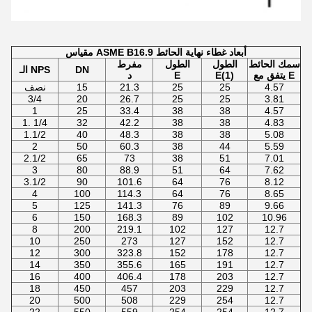
مقياس ASME B16.9 أبعاد غطاء نهاية الحائط
سمك الحائط
الطول
الطول
مفرط
DN
الـ NPS
يتفق مع E
E(1)
E
د
4.57
25
25
21.3
15
نصف
3/4
20
26.7
25
25
3.81
1
25
33.4
38
38
4.57
1. 1/4
32
42.2
38
38
4.83
1.1/2
40
48.3
38
38
5.08
2
50
60.3
38
44
5.59
2.1/2
65
73
38
51
7.01
3
80
88.9
51
64
7.62
3.1/2
90
101.6
64
76
8.12
4
100
114.3
64
76
8.65
5
125
141.3
76
89
9.66
6
150
168.3
89
102
10.96
8
200
219.1
102
127
12.7
10
250
273
127
152
12.7
12
300
323.8
152
178
12.7
14
350
355.6
165
191
12.7
16
400
406.4
178
203
12.7
18
450
457
203
229
12.7
20
500
508
229
254
12.7
22
550
559
254
254
12.7