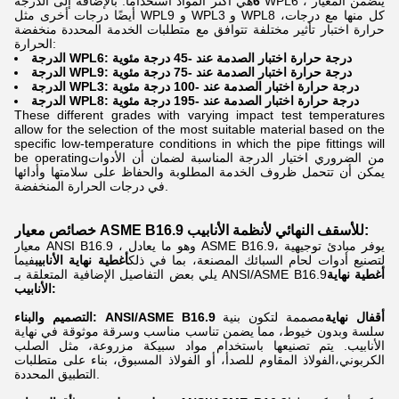
6
هي أكثر المواد استخدامًا. بالإضافة إلى الدرجة WPL6 ، يتضمن المعيار
أيضًا درجات أخرى مثل WPL9 و WPL3 و WPL8 ،كل منها مع درجات
حرارة اختبار تأثير مختلفة تتوافق مع متطلبات الخدمة المحددة منخفضة
الحرارة:
الدرجة WPL6: درجة حرارة اختبار الصدمة عند -45 درجة مئوية
الدرجة WPL9: درجة حرارة اختبار الصدمة عند -75 درجة مئوية
الدرجة WPL3: درجة حرارة اختبار الصدمة عند -100 درجة مئوية
الدرجة WPL8: درجة حرارة اختبار الصدمة عند -195 درجة مئوية
These different grades with varying impact test temperatures
allow for the selection of the most suitable material based on the
specific low-temperature conditions in which the pipe fittings will
be operatingمن الضروري اختيار الدرجة المناسبة لضمان أن الأدوات
يمكن أن تتحمل ظروف الخدمة المطلوبة والحفاظ على سلامتها وأدائها
في درجات الحرارة المنخفضة.
خصائص معيار ASME B16.9 للأسقف النهائي لأنظمة الأنابيب:
معيار ANSI B16.9 ، وهو ما يعادل ASME B16.9، يوفر مبادئ توجيهية
لتصنيع أدوات لحام السبائك المصنعة، بما في ذلك
أغطية نهاية الأنابيب
فيما
أغطية نهاية
يلي بعض التفاصيل الإضافية المتعلقة بـ ANSI/ASME B16.9
الأنابيب:
التصميم والبناء: ANSI/ASME B16.9 أقفال نهاية
مصممة لتكون بنية
سلسة وبدون خيوط، مما يضمن تناسب مناسب وسرقة موثوقة في نهاية
الأنابيب. يتم تصنيعها باستخدام مواد سبيكة مزروعة، مثل الصلب
الكربوني،الفولاذ المقاوم للصدأ، أو الفولاذ المسبوق، بناء على متطلبات
التطبيق المحددة.