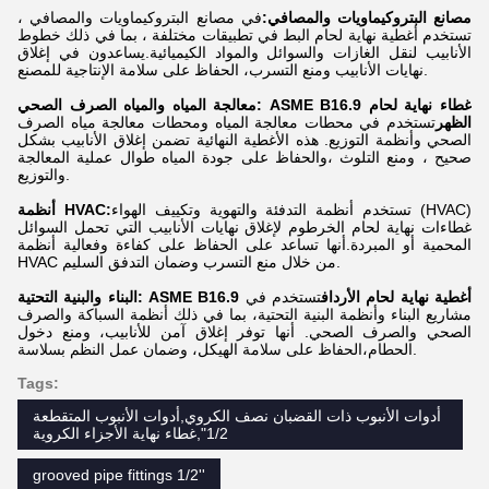
مصانع البتروكيماويات والمصافي:
في مصانع البتروكيماويات والمصافي ،
تستخدم أغطية نهاية لحام البط في تطبيقات مختلفة ، بما في ذلك خطوط
الأنابيب لنقل الغازات والسوائل والمواد الكيميائية.يساعدون في إغلاق
نهايات الأنابيب ومنع التسرب، الحفاظ على سلامة الإنتاجية للمصنع.
معالجة المياه والمياه الصرف الصحي: ASME B16.9 غطاء نهاية لحام
الظهر
تستخدم في محطات معالجة المياه ومحطات معالجة مياه الصرف
الصحي وأنظمة التوزيع. هذه الأغطية النهائية تضمن إغلاق الأنابيب بشكل
صحيح ، ومنع التلوث ،والحفاظ على جودة المياه طوال عملية المعالجة
والتوزيع.
تستخدم أنظمة التدفئة والتهوية وتكييف الهواء (HVAC)
أنظمة HVAC:
غطاءات نهاية لحام الخرطوم لإغلاق نهايات الأنابيب التي تحمل السوائل
المحمية أو المبردة.أنها تساعد على الحفاظ على كفاءة وفعالية أنظمة
HVAC من خلال منع التسرب وضمان التدفق السليم.
البناء والبنية التحتية: ASME B16.9 أغطية نهاية لحام الأرداف
تستخدم في
مشاريع البناء وأنظمة البنية التحتية، بما في ذلك أنظمة السباكة والصرف
الصحي والصرف الصحي. أنها توفر إغلاق آمن للأنابيب، ومنع دخول
الحطام،الحفاظ على سلامة الهيكل، وضمان عمل النظم بسلاسة.
Tags:
أدوات الأنبوب ذات القضبان نصف الكروي,أدوات الأنبوب المتقطعة
1/2",غطاء نهاية الأجزاء الكروية
grooved pipe fittings 1/2''