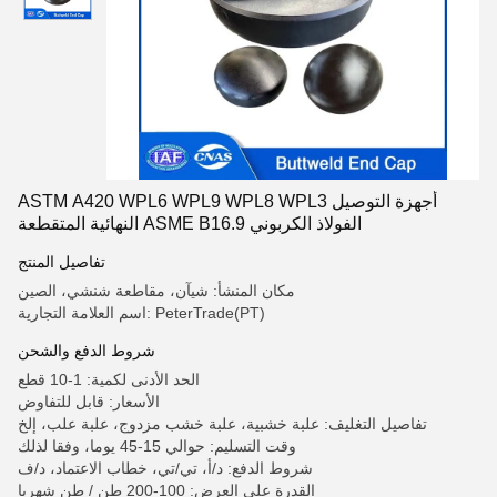
ASTM A420 WPL6 WPL9 WPL8 WPL3 أجهزة التوصيل
النهائية المتقطعة ASME B16.9 الفولاذ الكربوني
تفاصيل المنتج
مكان المنشأ: شيآن، مقاطعة شنشي، الصين
اسم العلامة التجارية: PeterTrade(PT)
شروط الدفع والشحن
الحد الأدنى لكمية: 1-10 قطع
الأسعار: قابل للتفاوض
تفاصيل التغليف: علبة خشبية، علبة خشب مزدوج، علبة علب، إلخ
وقت التسليم: حوالي 15-45 يوما، وفقا لذلك
شروط الدفع: د/أ، تي/تي، خطاب الاعتماد، د/ف
القدرة على العرض: 100-200 طن / طن شهريا