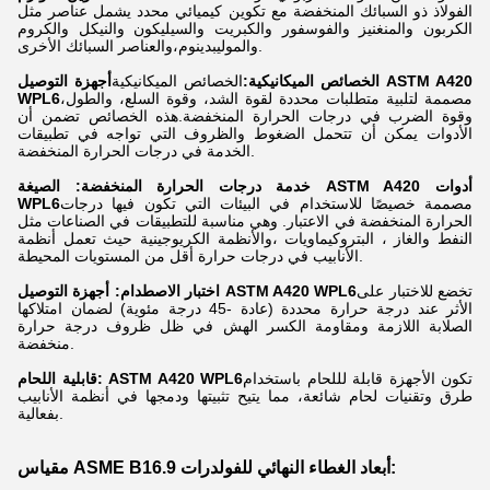
الفولاذ ذو السبائك المنخفضة مع تكوين كيميائي محدد يشمل عناصر مثل
الكربون والمنغنيز والفوسفور والكبريت والسيليكون والنيكل والكروم
والموليبدينوم،والعناصر السبائك الأخرى.
الخصائص الميكانيكية:
الخصائص الميكانيكية
أجهزة التوصيل ASTM A420
مصممة لتلبية متطلبات محددة لقوة الشد، وقوة السلع، والطول،
WPL6
وقوة الضرب في درجات الحرارة المنخفضة.هذه الخصائص تضمن أن
الأدوات يمكن أن تتحمل الضغوط والظروف التي تواجه في تطبيقات
الخدمة في درجات الحرارة المنخفضة.
أدوات
الصيغة ASTM A420
خدمة درجات الحرارة المنخفضة:
مصممة خصيصًا للاستخدام في البيئات التي تكون فيها درجات
WPL6
الحرارة المنخفضة في الاعتبار. وهي مناسبة للتطبيقات في الصناعات مثل
النفط والغاز ، البتروكيماويات ،والأنظمة الكريوجينية حيث تعمل أنظمة
الأنابيب في درجات حرارة أقل من المستويات المحيطة.
تخضع للاختبار على
اختبار الاصطدام: أجهزة التوصيل ASTM A420 WPL6
الأثر عند درجة حرارة محددة (عادة -45 درجة مئوية) لضمان امتلاكها
الصلابة اللازمة ومقاومة الكسر الهش في ظل ظروف درجة حرارة
منخفضة.
تكون الأجهزة قابلة لللحام باستخدام
قابلية اللحام: ASTM A420 WPL6
طرق وتقنيات لحام شائعة، مما يتيح تثبيتها ودمجها في أنظمة الأنابيب
بفعالية.
مقياس ASME B16.9 أبعاد الغطاء النهائي للفولدرات: