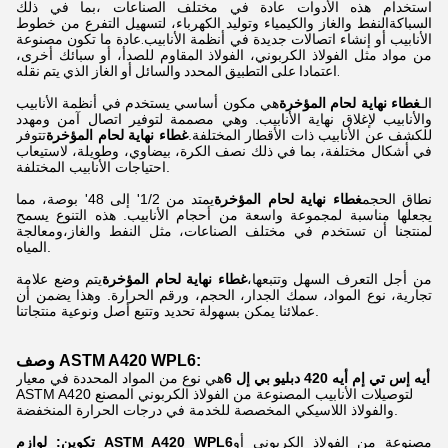
استخدام هذه الأدوات عادة في مختلف الصناعات ،بما في ذلك
السباكةالنفط والغاز والكيمياء وتوليد الكهرباء، لتسهيل التفرع من خطوط
الأنابيب أو إنشاء اتصالات جديدة في أنظمة الأنابيب.عادة ما تكون مصنوعة
من مواد مثل الفولاذ الكربوني، الفولاذ المقاوم للصدأ، أو سبائك أخرى،
اعتمادا على التطبيق المحدد والسائل أو الغاز الذي يتم نقله.
الـ
غطاء نهاية لحام المؤخرة
هي مكون أساسي يستخدم في أنظمة الأنابيب
والأنابيب لإغلاق نهاية الأنابيب. وهي مصممة لتوفير اتصال آمن ومهدد
للكشف عن الأنابيب ذات الأقطار المختلفة.
غطاء نهاية لحام المؤخرة
تتوفر
في أشكال مختلفة، بما في ذلك نصف الكرة، بيضاوي، وطويلة، لاستيعاب
احتياجات الأنابيب المختلفة.
نطاق الحجم
غطاء نهاية لحام المؤخرة
يمتد من 1/2' إلى 48' بوصة، مما
يجعلها مناسبة لمجموعة واسعة من أحجام الأنابيب. هذه التنوع يسمح
لمنتجنا أن تستخدم في مختلف الصناعات، مثل النفط والغاز،ومعالجة
المياه.
من أجل التعرف السهل وتتبعها،
غطاء نهاية لحام المؤخرة
يتم وضع علامة
تجارية، نوع المواد، سمك الجدار، الحجم، ورقم الحرارة. وهذا يضمن أن
عملائنا يمكن بسهولة تحديد وتتبع أصل ونوعية منتجاتنا.
وصف ASTM A420 WPL6:
أيه إس تي إم أيه 420 دبليو بي إل 6
هي نوع من المواد المحددة في معيار
ASTM A420 لتوصيلات الأنابيب المصنوعة من الفولاذ الكربوني المصنع
والفولاذ اللاسيكي المخصصة للخدمة في درجات الحرارة المنخفضة.
مصنوعة من الفولاذ الكربوني أو
تكوين: لوازم ASTM A420 WPL6