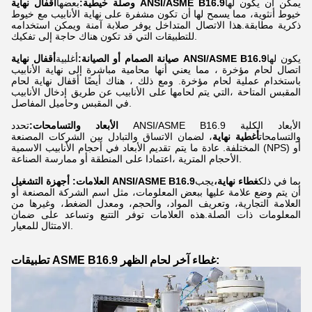
يمكن أن يكون لها
أقفال نهاية ANSI/ASME B16.9
وصلة خيطية:
بعضها
خيوط أنثوية، مما يسمح لها أن تكون مشفرة على نهاية الأنابيب مع خيوط
ذكرية مطابقة.هذا الاتصال المتداخل يوفر صلابة آمنة ويمكن استخدامه
للتطبيقات التي قد تكون هناك حاجة إلى تفكيك.
يكون لها
أقفال نهاية ANSI/ASME B16.9
صيانة الصمام أو الصيانة:
أغلبية
اتصال لحام مؤخرة ، مما يعني أنها محامية مباشرة إلى نهاية الأنابيب
باستخدام عملية لحام مؤخرة. ومع ذلك ، هناك أيضًا أقفال نهاية لحام
المقبس المتاحة ،التي يتم لحامها على الأنابيب عن طريق إدخال الأنابيب
في المقبس وحاميل المفاصل.
الأبعاد والتسامحات:
تحدد ANSI/ASME B16.9 الأبعاد الكلية
والتسامحات
أغطية نهاية
، لضمان الاتساق والتبادل بين الشركات المصنعة
المختلفة. عادة ما يتم تقديم الأبعاد في أحجام الأنابيب الاسمية (NPS) أو
الأحجام المترية ،اعتمادا على المنطقة أو ممارسة الصناعة.
بما في ذلك
غطاء نهاية،
يجب
أجهزة التشغيل ANSI/ASME B16.9
العلامات:
أن يتم وضع علامة عليها ببعض المعلومات، مثل اسم الشركة المصنعة أو
العلامة التجارية، وتعريف المواد، والحجم، ومعدل الضغط، وغيرها من
المعلومات ذات الصلة.هذه العلامات توفر التتبع وتساعد على ضمان
الامتثال للمعيار.
تطبيقات ASME B16.9 غطاء آخر لحام الظهر: