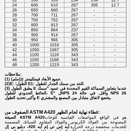
24
600
610
267
305
12.7
26
650
660
267
-
-
28
700
711
267
-
-
30
750
762
267
-
-
32
800
813
267
-
-
34
850
864
237
-
-
36
900
914
267
-
-
38
950
965
305
-
-
40
1000
1016
305
-
-
42
1050
1067
305
-
-
44
1100
1118
343
-
-
46
1150
1168
343
-
-
48
1200
1219
343
-
-
ملاحظات:
ملم).
(1) جميع الأبعاد في
ملليمتر (((
(2)E: الطول؛ E1: الحد من سمك الجدار للطول.
(3) يطبق الطول E عندما يتجاوز السماكة القيم المحددة في عمود "سمك
الحائط الحدودي للطول، E" لNPS 24 وأقل. في حالة NPS 26
وأكبر،تحديد الطول E يخضع لاتفاق متبادل بين المصنع والمشتري.
الصفوف من ASTM A420 غطاء نهاية لحام الظهر:
هو في الواقع المواصفات القياسية للوحات
الصيغة ASTM A420
المصنوعة من الفولاذ الكربوني والفولاذ المقاوم للسبائك المصممة
للخدمات منخفضة درجة الحرارة.
أيه إس تي إم أيه 420، دبليو بي إل