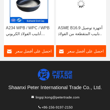
ASME B16.9 أجهزة توصيل
A234 WPB / WPC / WPB
الأنابيب المتقطعة من الفولاذ
أنابيب الفولاذ الكربوني
المقاوم للصدأ غطاء نهاية
المتقطعة في النهاية 1/2' إلى
الحائط ASTM A403
48'
احصل على أفضل سعر
احصل على أفضل سعر
WP304 لربط الأنابيب
المتقطعة
Shaanxi Peter International Trade Co., Ltd.
lingqi.kong@petertrade.com
+86-156-9197-2150