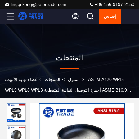
lingqi.kong@petertrade.com
+86-156-9197-2150
إقتباس
المنتجات
ASTM A420 WPL6
>
المنزل
>
المنتجات
>
غطاء نهاية الأنبوب
WPL9 WPL8 WPL3 أجهزة التوصيل النهائية المتقطعة ASME B16.9
الفولاذ الكربوني