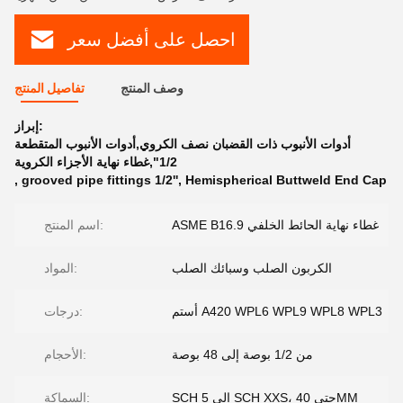
احصل على أفضل سعر
وصف المنتج
تفاصيل المنتج
إبراز:
أدوات الأنبوب ذات القضبان نصف الكروي,أدوات الأنبوب المتقطعة
1/2",غطاء نهاية الأجزاء الكروية
,
grooved pipe fittings 1/2''
,
Hemispherical Buttweld End Cap
ASME B16.9 غطاء نهاية الحائط الخلفي
اسم المنتج:
الكربون الصلب وسبائك الصلب
المواد:
أستم A420 WPL6 WPL9 WPL8 WPL3
درجات:
من 1/2 بوصة إلى 48 بوصة
الأحجام:
SCH 5 إلى SCH XXS، حتى 40MM
السماكة: