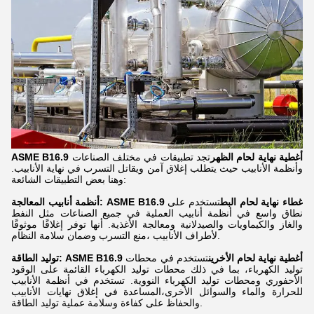
ASME B16.9 أغطية نهاية لحام الظهر
تجد تطبيقات في مختلف الصناعات
وأنظمة الأنابيب حيث يتطلب إغلاق آمن ويقاتل التسرب في نهاية الأنابيب.
وهنا بعض التطبيقات الشائعة:
أنظمة أنابيب المعالجة: ASME B16.9 غطاء نهاية لحام البط
تستخدم على
نطاق واسع في أنظمة أنابيب العملية في جميع الصناعات مثل النفط
والغاز والكيماويات والصيدلانية ومعالجة الأغذية. أنها توفر إغلاقًا موثوقًا
لأطراف الأنابيب ،منع التسرب وضمان سلامة النظام.
توليد الطاقة: ASME B16.9 أغطية نهاية لحام الأخرين
تستخدم في محطات
توليد الكهرباء، بما في ذلك محطات توليد الكهرباء القائمة على الوقود
الأحفوري ومحطات توليد الكهرباء النووية. تستخدم في أنظمة الأنابيب
للحرارة والماء والسوائل الأخرى،المساعدة في إغلاق نهايات الأنابيب
والحفاظ على كفاءة وسلامة عملية توليد الطاقة.